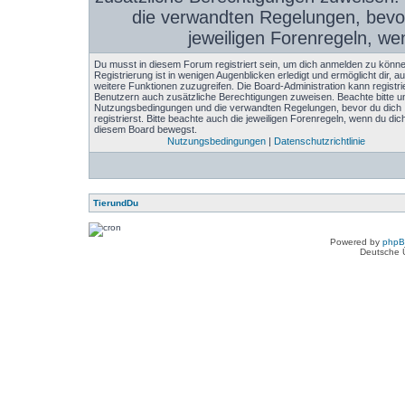
die verwandten Regelungen, bevor 
jeweiligen Forenregeln, we
Du musst in diesem Forum registriert sein, um dich anmelden zu könne
Registrierung ist in wenigen Augenblicken erledigt und ermöglicht dir, au
weitere Funktionen zuzugreifen. Die Board-Administration kann registri
Benutzern auch zusätzliche Berechtigungen zuweisen. Beachte bitte u
Nutzungsbedingungen und die verwandten Regelungen, bevor du dich
registrierst. Bitte beachte auch die jeweiligen Forenregeln, wenn du dich
diesem Board bewegst.
Nutzungsbedingungen
|
Datenschutzrichtlinie
TierundDu
Powered by
php
Deutsche 