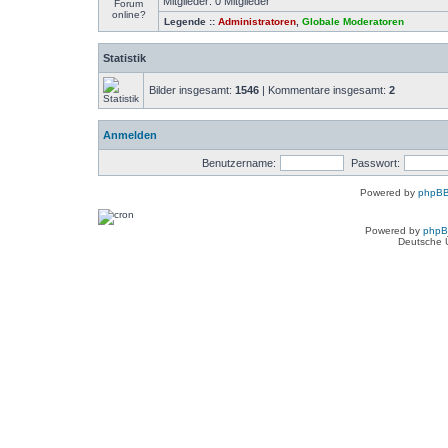
Mitglieder: 0 Mitglieder
Legende ::
Administratoren
,
Globale Moderatoren
Statistik
Bilder insgesamt:
1546
| Kommentare insgesamt:
2
Anmelden
Benutzername:
Passwort:
Powered by
phpBB
Powered by
php
Deutsche 