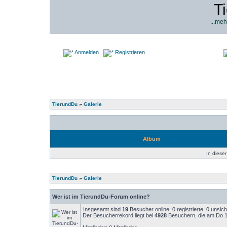
T
...meh
Anmelden
Registrieren
TierundDu
»
Galerie
Album
In dieser
TierundDu
»
Galerie
Wer ist im TierundDu-Forum online?
Insgesamt sind
19
Besucher online: 0 registrierte, 0 unsi
Der Besucherrekord liegt bei
4928
Besuchern, die am Do 14