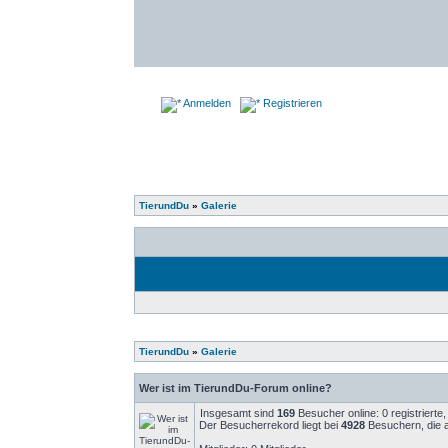
Anmelden
Registrieren
TierundDu
»
Galerie
TierundDu
»
Galerie
Wer ist im TierundDu-Forum online?
Insgesamt sind
169
Besucher online: 0 registriert
Der Besucherrekord liegt bei
4928
Besuchern, die a