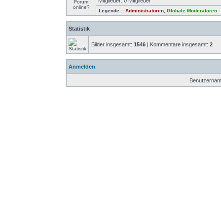
Mitglieder: 0 Mitglieder
Legende ::
Administratoren
,
Globale Moderatoren
Statistik
Bilder insgesamt:
1546
| Kommentare insgesamt:
2
Anmelden
Benutzernam