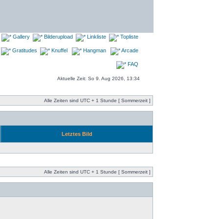
Gallery
Bilderupload
Linkliste
Topliste
Gratitudes
Knuffel
Hangman
Arcade
FAQ
Aktuelle Zeit: So 9. Aug 2026, 13:34
Alle Zeiten sind UTC + 1 Stunde [ Sommerzeit ]
Letztes Bild
Alle Zeiten sind UTC + 1 Stunde [ Sommerzeit ]