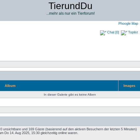
TierundDu
...mehr als nur ein Tierforum!
Phoogle Map
Chat [0]
Toplist
Album
Images
In dieser Galerie gibt es keine Alben
e, 0 unsichtbare und 169 Gäste (basierend auf den aktiven Besuchern der letzten 5 Minuten)
m Do 14. Aug 2025, 15:30 gleichzeitig online waren.