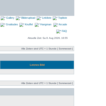
Gallery
Bilderupload
Linkliste
Topliste
Gratitudes
Knuffel
Hangman
Arcade
FAQ
Aktuelle Zeit: Sa 8. Aug 2026, 16:55
Alle Zeiten sind UTC + 1 Stunde [ Sommerzeit ]
Letztes Bild
Alle Zeiten sind UTC + 1 Stunde [ Sommerzeit ]