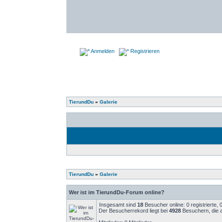
Anmelden
Registrieren
TierundDu
»
Galerie
TierundDu
»
Galerie
Wer ist im TierundDu-Forum online?
Insgesamt sind
18
Besucher online: 0 registrierte,
Der Besucherrekord liegt bei
4928
Besuchern, die a