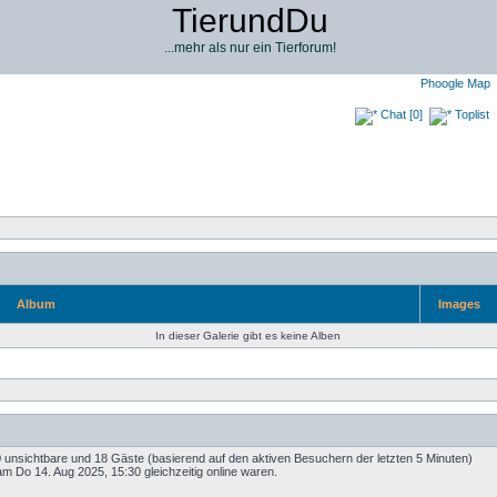
TierundDu
...mehr als nur ein Tierforum!
Phoogle Map
Chat [0]
Toplist
Album
Images
In dieser Galerie gibt es keine Alben
 0 unsichtbare und 18 Gäste (basierend auf den aktiven Besuchern der letzten 5 Minuten)
m Do 14. Aug 2025, 15:30 gleichzeitig online waren.