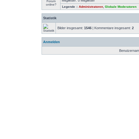
Mitglieder: 0 Mitglieder
Legende ::
Administratoren
,
Globale Moderatoren
Statistik
Bilder insgesamt:
1546
| Kommentare insgesamt:
2
Anmelden
Benutzernam