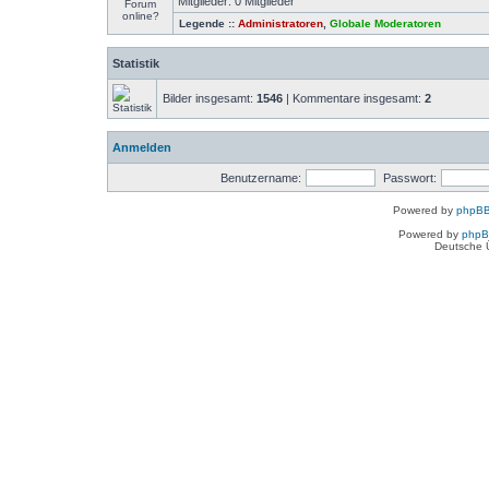
Mitglieder: 0 Mitglieder
Legende ::
Administratoren
,
Globale Moderatoren
Statistik
Bilder insgesamt:
1546
| Kommentare insgesamt:
2
Anmelden
Benutzername:
Passwort:
Powered by
phpBB
Powered by
php
Deutsche 