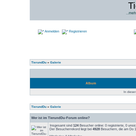
T
...meh
Anmelden
Registrieren
TierundDu
»
Galerie
Album
In dieser
TierundDu
»
Galerie
Wer ist im TierundDu-Forum online?
Insgesamt sind
124
Besucher online: 0 registrierte, 0 uns
Der Besucherrekord liegt bei
4928
Besuchern, die am Do 14