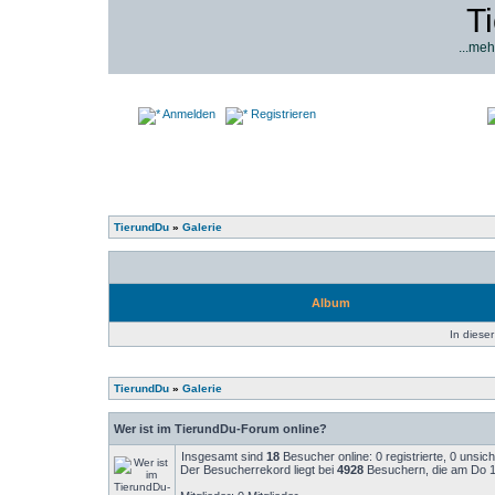
T
...meh
Anmelden
Registrieren
TierundDu
»
Galerie
Album
In dieser
TierundDu
»
Galerie
Wer ist im TierundDu-Forum online?
Insgesamt sind
18
Besucher online: 0 registrierte, 0 unsi
Der Besucherrekord liegt bei
4928
Besuchern, die am Do 14