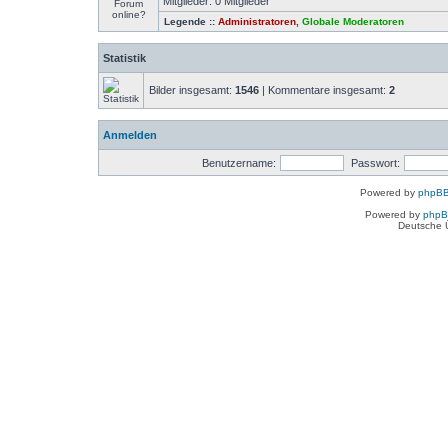
Mitglieder: 0 Mitglieder
Legende ::
Administratoren
,
Globale Moderatoren
Statistik
Bilder insgesamt:
1546
| Kommentare insgesamt:
2
Anmelden
Benutzername:
Passwort:
Powered by
phpBB
Powered by
php
Deutsche 