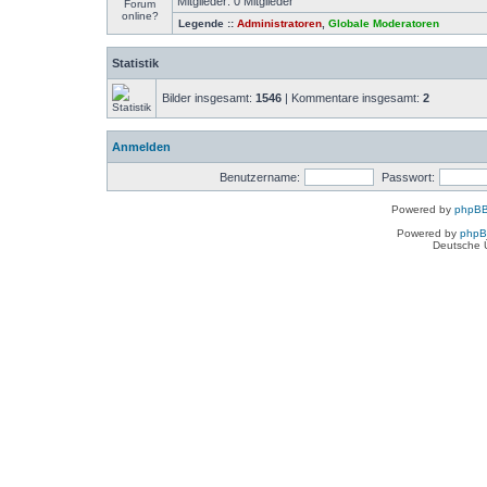
Mitglieder: 0 Mitglieder
Legende ::
Administratoren
,
Globale Moderatoren
Statistik
Bilder insgesamt:
1546
| Kommentare insgesamt:
2
Anmelden
Benutzername:
Passwort:
Powered by
phpBB
Powered by
php
Deutsche 