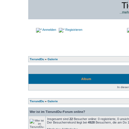
T
...meh
Anmelden
Registrieren
TierundDu
»
Galerie
Album
In dieser
TierundDu
»
Galerie
Wer ist im TierundDu-Forum online?
Insgesamt sind
22
Besucher online: 0 registrierte, 0 unsi
Der Besucherrekord liegt bei
4928
Besuchern, die am Do 14