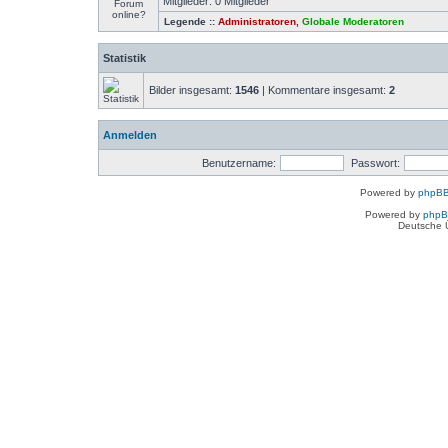
Mitglieder: 0 Mitglieder
Legende ::
Administratoren
,
Globale Moderatoren
Statistik
Bilder insgesamt:
1546
| Kommentare insgesamt:
2
Anmelden
Benutzername:
Passwort:
Powered by
phpBB
Powered by
php
Deutsche 