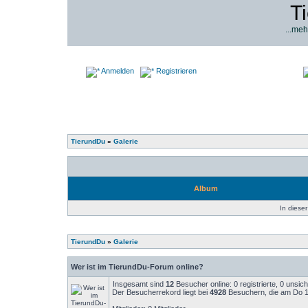
T
...meh
Anmelden
Registrieren
TierundDu
»
Galerie
Album
In dieser
TierundDu
»
Galerie
Wer ist im TierundDu-Forum online?
Insgesamt sind
12
Besucher online: 0 registrierte, 0 unsi
Der Besucherrekord liegt bei
4928
Besuchern, die am Do 14