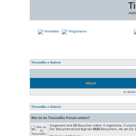
T
...meh
Anmelden
Registrieren
TierundDu
»
Galerie
Album
In dieser
TierundDu
»
Galerie
Wer ist im TierundDu-Forum online?
Insgesamt sind
16
Besucher online: 0 registrierte, 0 unsi
Der Besucherrekord liegt bei
4928
Besuchern, die am Do 14