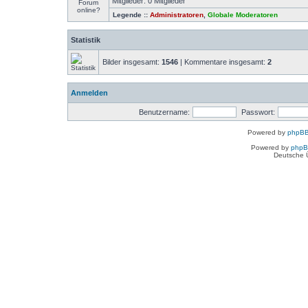
Mitglieder: 0 Mitglieder
Legende ::
Administratoren
,
Globale Moderatoren
Statistik
Bilder insgesamt:
1546
| Kommentare insgesamt:
2
Anmelden
Benutzername:
Passwort:
Powered by
phpBB
Powered by
php
Deutsche 