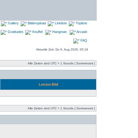
Gallery
Bilderupload
Linkliste
Topliste
Gratitudes
Knuffel
Hangman
Arcade
FAQ
Aktuelle Zeit: Do 6. Aug 2026, 05:19
Alle Zeiten sind UTC + 1 Stunde [ Sommerzeit ]
Letztes Bild
Alle Zeiten sind UTC + 1 Stunde [ Sommerzeit ]