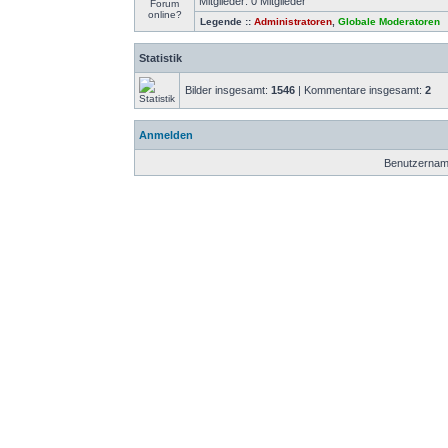
Mitglieder: 0 Mitglieder
Legende ::
Administratoren
,
Globale Moderatoren
Statistik
Bilder insgesamt:
1546
| Kommentare insgesamt:
2
Anmelden
Benutzernam