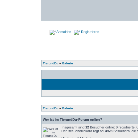
Anmelden
Registrieren
TierundDu
»
Galerie
TierundDu
»
Galerie
Wer ist im TierundDu-Forum online?
Insgesamt sind
12
Besucher online: 0 registrierte,
Der Besucherrekord liegt bei
4928
Besuchern, die a