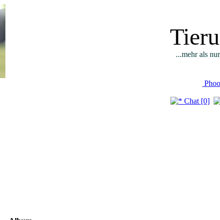
Tier
...mehr als nu
Phoo
Chat [0]