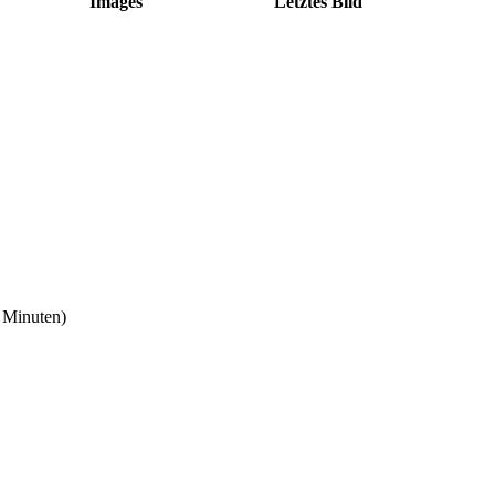
Images
Letztes Bild
5 Minuten)