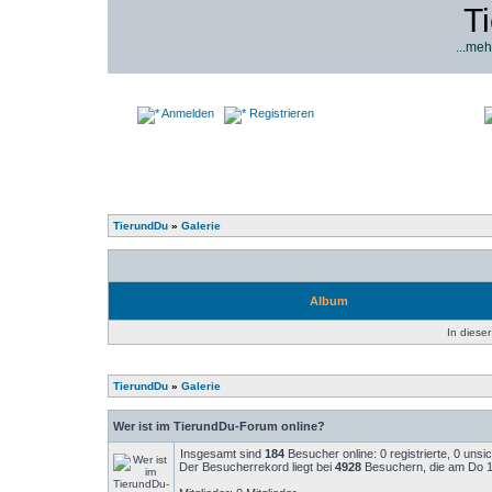
T
...meh
Anmelden
Registrieren
TierundDu
»
Galerie
Album
In dieser
TierundDu
»
Galerie
Wer ist im TierundDu-Forum online?
Insgesamt sind
184
Besucher online: 0 registrierte, 0 uns
Der Besucherrekord liegt bei
4928
Besuchern, die am Do 14