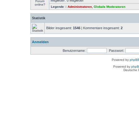
Mitglieder: 0 Mitglieder
Legende ::
Administratoren
,
Globale Moderatoren
Statistik
Bilder insgesamt:
1546
| Kommentare insgesamt:
2
Anmelden
Benutzername:
Passwort:
Powered by
phpBB
Powered by
php
Deutsche 