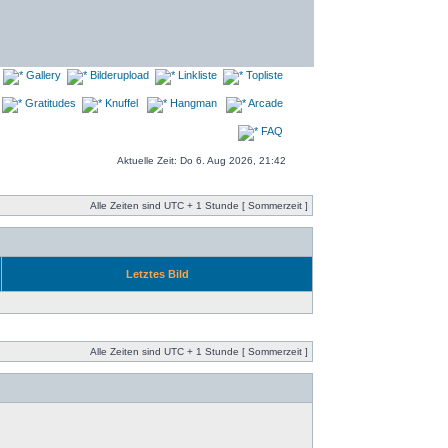
Gallery
Bilderupload
Linkliste
Topliste
Gratitudes
Knuffel
Hangman
Arcade
FAQ
Aktuelle Zeit: Do 6. Aug 2026, 21:42
Alle Zeiten sind UTC + 1 Stunde [ Sommerzeit ]
Letztes Bild
Alle Zeiten sind UTC + 1 Stunde [ Sommerzeit ]