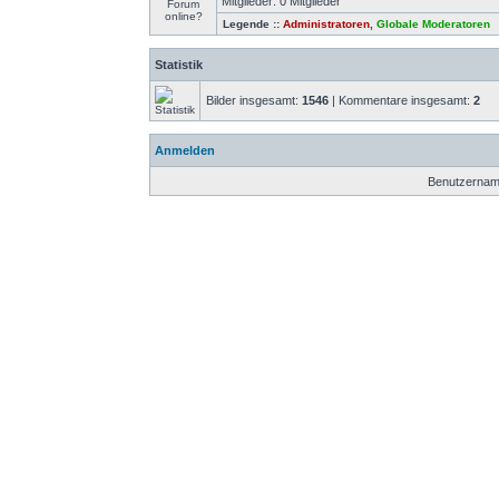
Mitglieder: 0 Mitglieder
Legende ::
Administratoren
,
Globale Moderatoren
Statistik
Bilder insgesamt:
1546
| Kommentare insgesamt:
2
Anmelden
Benutzernam