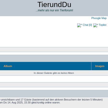
TierundDu
...mehr als nur ein Tierforum!
Phoogle Map
Chat [0]
Toplist
Album
Images
In dieser Galerie gibt es keine Alben
 0 unsichtbare und 17 Gäste (basierend auf den aktiven Besuchern der letzten 5 Minuten)
m Do 14. Aug 2025, 15:30 gleichzeitig online waren.