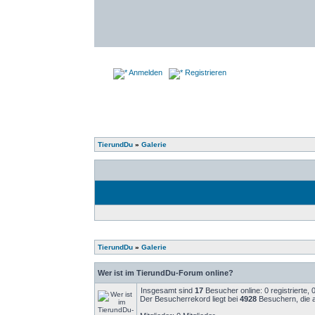
Anmelden
Registrieren
TierundDu
»
Galerie
TierundDu
»
Galerie
Wer ist im TierundDu-Forum online?
Insgesamt sind
17
Besucher online: 0 registrierte,
Der Besucherrekord liegt bei
4928
Besuchern, die a