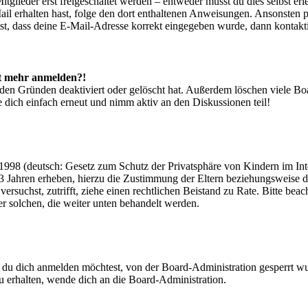
glieder erst freigeschaltet werden – entweder musst du dies selbst erl
-Mail erhalten hast, folge den dort enthaltenen Anweisungen. Ansonsten
st, dass deine E-Mail-Adresse korrekt eingegeben wurde, dann kontakti
cht mehr anmelden?!
den Gründen deaktiviert oder gelöscht hat. Außerdem löschen viele Boa
 dich einfach erneut und nimm aktiv an den Diskussionen teil!
998 (deutsch: Gesetz zum Schutz der Privatsphäre von Kindern im Inter
3 Jahren erheben, hierzu die Zustimmung der Eltern beziehungsweise d
ren versuchst, zutrifft, ziehe einen rechtlichen Beistand zu Rate. Bitte
ßer solchen, die weiter unten behandelt werden.
 du dich anmelden möchtest, von der Board-Administration gesperrt wu
 erhalten, wende dich an die Board-Administration.