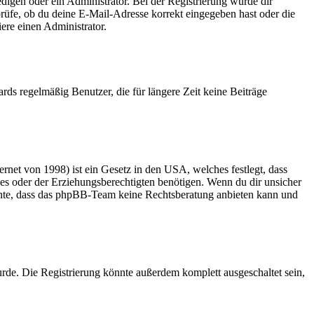
edigen oder ein Administrator. Bei der Registrierung wurde dir
 prüfe, ob du deine E-Mail-Adresse korrekt eingegeben hast oder die
ere einen Administrator.
rds regelmäßig Benutzer, die für längere Zeit keine Beiträge
net von 1998) ist ein Gesetz in den USA, welches festlegt, dass
es oder der Erziehungsberechtigten benötigen. Wenn du dir unsicher
 beachte, dass das phpBB-Team keine Rechtsberatung anbieten kann und
rde. Die Registrierung könnte außerdem komplett ausgeschaltet sein,