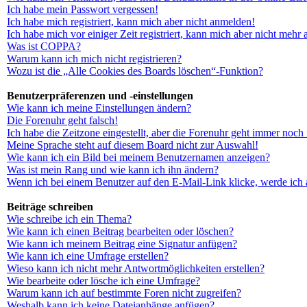
Ich habe mein Passwort vergessen!
Ich habe mich registriert, kann mich aber nicht anmelden!
Ich habe mich vor einiger Zeit registriert, kann mich aber nicht mehr
Was ist COPPA?
Warum kann ich mich nicht registrieren?
Wozu ist die „Alle Cookies des Boards löschen“-Funktion?
Benutzerpräferenzen und -einstellungen
Wie kann ich meine Einstellungen ändern?
Die Forenuhr geht falsch!
Ich habe die Zeitzone eingestellt, aber die Forenuhr geht immer noch 
Meine Sprache steht auf diesem Board nicht zur Auswahl!
Wie kann ich ein Bild bei meinem Benutzernamen anzeigen?
Was ist mein Rang und wie kann ich ihn ändern?
Wenn ich bei einem Benutzer auf den E-Mail-Link klicke, werde ich 
Beiträge schreiben
Wie schreibe ich ein Thema?
Wie kann ich einen Beitrag bearbeiten oder löschen?
Wie kann ich meinem Beitrag eine Signatur anfügen?
Wie kann ich eine Umfrage erstellen?
Wieso kann ich nicht mehr Antwortmöglichkeiten erstellen?
Wie bearbeite oder lösche ich eine Umfrage?
Warum kann ich auf bestimmte Foren nicht zugreifen?
Weshalb kann ich keine Dateianhänge anfügen?