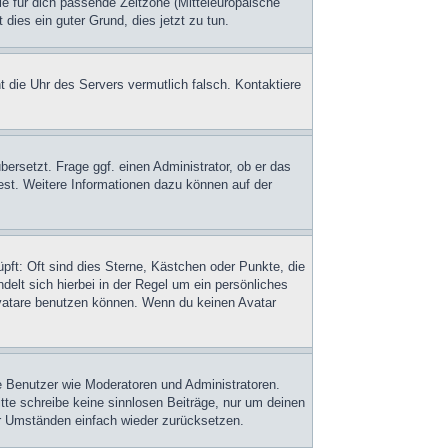
die für dich passende Zeitzone (Mitteleuropäische
 dies ein guter Grund, dies jetzt zu tun.
ht die Uhr des Servers vermutlich falsch. Kontaktiere
bersetzt. Frage ggf. einen Administrator, ob er das
dest. Weitere Informationen dazu können auf der
pft: Oft sind dies Sterne, Kästchen oder Punkte, die
delt sich hierbei in der Regel um ein persönliches
Avatare benutzen können. Wenn du keinen Avatar
te Benutzer wie Moderatoren und Administratoren.
tte schreibe keine sinnlosen Beiträge, nur um deinen
er Umständen einfach wieder zurücksetzen.