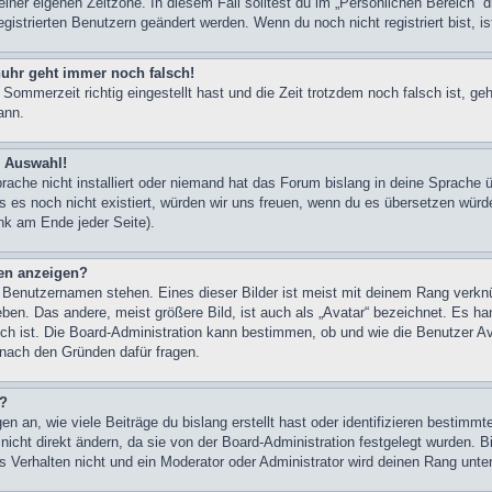
einer eigenen Zeitzone. In diesem Fall solltest du im „Persönlichen Bereich“ 
egistrierten Benutzern geändert werden. Wenn du noch nicht registriert bist, ist
enuhr geht immer noch falsch!
 Sommerzeit richtig eingestellt hast und die Zeit trotzdem noch falsch ist, ge
ann.
r Auswahl!
ache nicht installiert oder niemand hat das Forum bislang in deine Sprache ü
lls es noch nicht existiert, würden wir uns freuen, wenn du es übersetzen wür
k am Ende jeder Seite).
en anzeigen?
 Benutzernamen stehen. Eines dieser Bilder ist meist mit deinem Rang verknü
en. Das andere, meist größere Bild, ist auch als „Avatar“ bezeichnet. Es han
ich ist. Die Board-Administration kann bestimmen, ob und wie die Benutzer 
n nach den Gründen dafür fragen.
n?
 an, wie viele Beiträge du bislang erstellt hast oder identifizieren bestimm
cht direkt ändern, da sie von der Board-Administration festgelegt wurden. Bi
 Verhalten nicht und ein Moderator oder Administrator wird deinen Rang unt