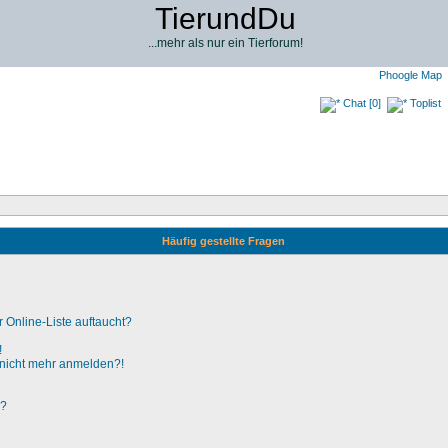
TierundDu
...mehr als nur ein Tierforum!
Phoogle Map
Chat [0]
Toplist
Häufig gestellte Fragen
 Online-Liste auftaucht?
!
er nicht mehr anmelden?!
n?