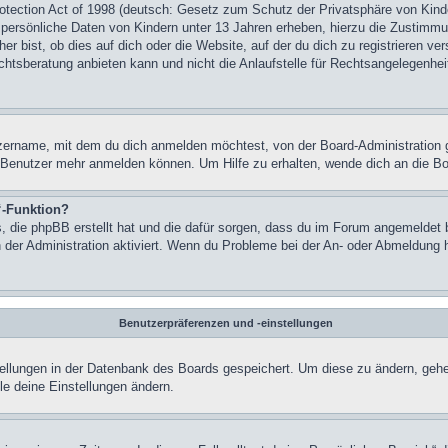
tection Act of 1998 (deutsch: Gesetz zum Schutz der Privatsphäre von Kinde
 persönliche Daten von Kindern unter 13 Jahren erheben, hierzu die Zustimm
r bist, ob dies auf dich oder die Website, auf der du dich zu registrieren vers
sberatung anbieten kann und nicht die Anlaufstelle für Rechtsangelegenheiten
zername, mit dem du dich anmelden möchtest, von der Board-Administration 
 Benutzer mehr anmelden können. Um Hilfe zu erhalten, wende dich an die Bo
“-Funktion?
s, die phpBB erstellt hat und die dafür sorgen, dass du im Forum angemeldet 
n der Administration aktiviert. Wenn du Probleme bei der An- oder Abmeldung 
Benutzerpräferenzen und -einstellungen
stellungen in der Datenbank des Boards gespeichert. Um diese zu ändern, gehe
le deine Einstellungen ändern.