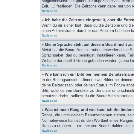
Möglicherweise entspricht die angezeigte Zeit nicht d
Zeit, ...) festlegen. Die Zeitzone kann dabei nur von r
Nach oben
» Ich habe die Zeitzone eingestellt, aber die For
Wenn du dir sicher bist, dass du die Zeitzone und die
einen Administrator, damit er das Problem beheben k
Nach oben
» Meine Sprache steht auf diesem Board nicht zu
Meist hat die Board-Administration entweder deine Spr
Sprachpaket, das du benötigst, installieren kann. Fa
Website der phpBB Group gefunden werden (siehe Lin
Nach oben
» Wie kann ich ein Bild bei meinem Benutzernam
In der Beitragsansicht können zwei Bilder bei deinem
deine Beitragszahl oder deinen Status im Forum angeb
Bild, welches von Benutzer zu Benutzer unterschiedl
benutzen darfst, solltest du die Board-Administratio
Nach oben
» Was ist mein Rang und wie kann ich ihn änder
Ränge, die unter deinem Benutzernamen stehen, zeigen
Normalerweise kannst du den Wortlaut eines Ranges ni
Rang zu erhöhen — die meisten Boards dulden dieses
Nach oben