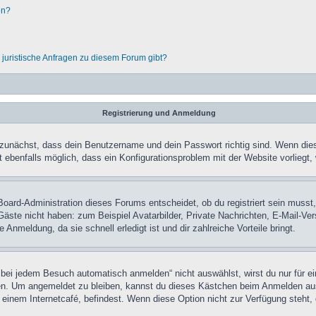
en?
 juristische Anfragen zu diesem Forum gibt?
Registrierung und Anmeldung
 zunächst, dass dein Benutzername und dein Passwort richtig sind. Wenn dies 
t ebenfalls möglich, dass ein Konfigurationsproblem mit der Website vorliegt,
Board-Administration dieses Forums entscheidet, ob du registriert sein musst,
 Gäste nicht haben: zum Beispiel Avatarbilder, Private Nachrichten, E-Mail-Vers
Anmeldung, da sie schnell erledigt ist und dir zahlreiche Vorteile bringt.
ei jedem Besuch automatisch anmelden“ nicht auswählst, wirst du nur für ei
en. Um angemeldet zu bleiben, kannst du dieses Kästchen beim Anmelden aus
 einem Internetcafé, befindest. Wenn diese Option nicht zur Verfügung steht,