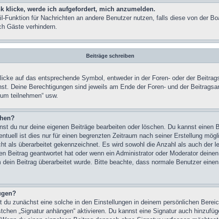
k klicke, werde ich aufgefordert, mich anzumelden.
ail-Funktion für Nachrichten an andere Benutzer nutzen, falls diese von der Bo
h Gäste verhindern.
Beiträge schreiben
cke auf das entsprechende Symbol, entweder in der Foren- oder der Beitrags
annst. Deine Berechtigungen sind jeweils am Ende der Foren- und der Beitragsa
rum teilnehmen“ usw.
chen?
nst du nur deine eigenen Beiträge bearbeiten oder löschen. Du kannst einen B
ntuell ist dies nur für einen begrenzten Zeitraum nach seiner Erstellung mög
cht als überarbeitet gekennzeichnet. Es wird sowohl die Anzahl als auch der l
n Beitrag geantwortet hat oder wenn ein Administrator oder Moderator deinen 
rum dein Beitrag überarbeitet wurde. Bitte beachte, dass normale Benutzer ein
fügen?
 du zunächst eine solche in den Einstellungen in deinem persönlichen Bereic
stchen „Signatur anhängen“ aktivieren. Du kannst eine Signatur auch hinzufü