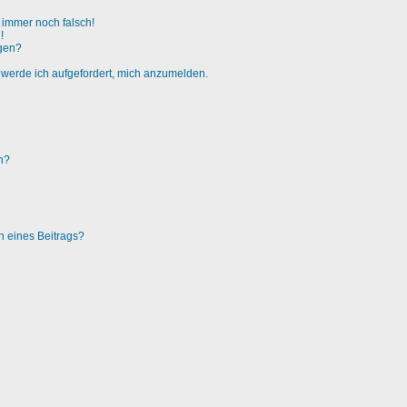
t immer noch falsch!
!
igen?
, werde ich aufgefordert, mich anzumelden.
en?
n eines Beitrags?