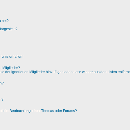
n bei?
argestellt?
!
orums erhalten!
n Mitglieder?
iste der ignorierten Mitglieder hinzufügen oder diese wieder aus den Listen entfer
en?
en?
und der Beobachtung eines Themas oder Forums?