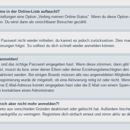
me in der Online-Liste auftaucht?
stellungen eine Option „Verbirg meinen Online-Status“. Wenn du diese Option 
n. Du wirst dann als unsichtbarer Besucher gezählt.
s Passwort nicht wieder mitteilen, du kannst es jedoch zurücksetzen. Dies ma
sungen folgst. So solltest du dich schnell wieder anmelden können.
 anmelden!
n und das richtige Passwort eingegeben hast. Wenn diese stimmen, dann gib
st, musst du bzw. einer deiner Eltern oder deiner Erziehungsberechtigten den
ht aktiviert werden. Bei einigen Boards müssen alle neu angemeldeten Mitglied
egistrierung wurde dir mitgeteilt, ob eine Aktivierung nötig ist oder nicht. Wen
ne E-Mail-Adresse korrekt eingegeben hast oder die E-Mail von einem Spam-Fil
kontaktiere einen Administrator.
n mich aber nicht mehr anmelden?!
onto aus verschieden Gründen deaktiviert oder gelöscht hat. Außerdem löschen
ankgröße zu verringern. Registriere dich einfach erneut und nimm aktiv an de