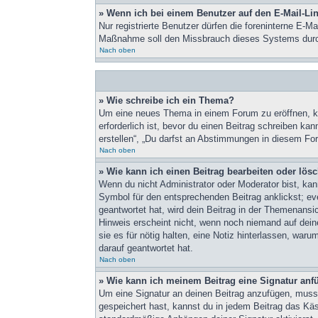
» Wenn ich bei einem Benutzer auf den E-Mail-Lin
Nur registrierte Benutzer dürfen die foreninterne E-M
Maßnahme soll den Missbrauch dieses Systems durc
Nach oben
» Wie schreibe ich ein Thema?
Um eine neues Thema in einem Forum zu eröffnen, kli
erforderlich ist, bevor du einen Beitrag schreiben k
erstellen“, „Du darfst an Abstimmungen in diesem Fo
Nach oben
» Wie kann ich einen Beitrag bearbeiten oder lös
Wenn du nicht Administrator oder Moderator bist, kan
Symbol für den entsprechenden Beitrag anklickst; eve
geantwortet hat, wird dein Beitrag in der Themenansi
Hinweis erscheint nicht, wenn noch niemand auf deine
sie es für nötig halten, eine Notiz hinterlassen, wa
darauf geantwortet hat.
Nach oben
» Wie kann ich meinem Beitrag eine Signatur an
Um eine Signatur an deinen Beitrag anzufügen, musst
gespeichert hast, kannst du in jedem Beitrag das Kä