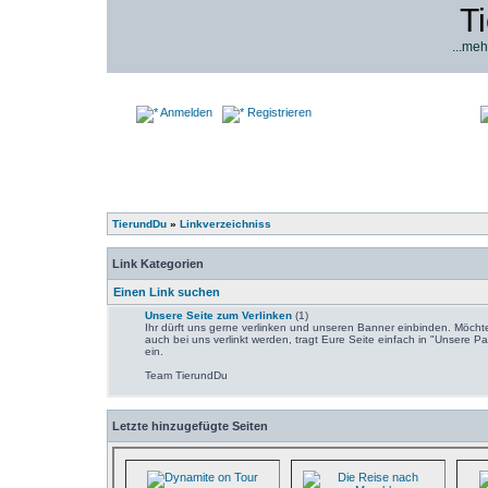
T
...meh
Anmelden
Registrieren
TierundDu
»
Linkverzeichniss
Link Kategorien
Einen Link suchen
Unsere Seite zum Verlinken
(1)
Ihr dürft uns gerne verlinken und unseren Banner einbinden. Möchte
auch bei uns verlinkt werden, tragt Eure Seite einfach in "Unsere Pa
ein.
Team TierundDu
Letzte hinzugefügte Seiten