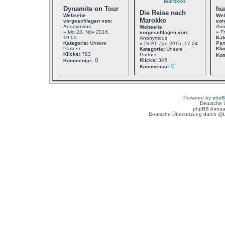
Dynamite on Tour
hu
Die Reise nach
Webseite
Web
Marokko
vorgeschlagen von:
vor
Anonymous
An
Webseite
»
Mo 28. Nov 2016,
»
Fr
vorgeschlagen von:
19:03
Kat
Anonymous
Kategorie:
Unsere
Par
»
Di 20. Jan 2015, 17:24
Partner
Kli
Kategorie:
Unsere
Klicks:
783
Partner
Kom
0
Klicks:
346
Kommentar:
0
Kommentar:
Powered by
php
Deutsche 
phpBB Annua
Deutsche Übersetzung durch @L