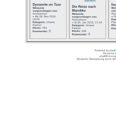
Dynamite on Tour
hu
Die Reise nach
Webseite
Web
Marokko
vorgeschlagen von:
vor
Anonymous
An
Webseite
»
Mo 28. Nov 2016,
»
Fr
vorgeschlagen von:
19:03
Kat
Anonymous
Kategorie:
Unsere
Par
»
Di 20. Jan 2015, 17:24
Partner
Kli
Kategorie:
Unsere
Klicks:
783
Partner
Kom
0
Klicks:
346
Kommentar:
0
Kommentar:
Powered by
php
Deutsche 
phpBB Annua
Deutsche Übersetzung durch @L