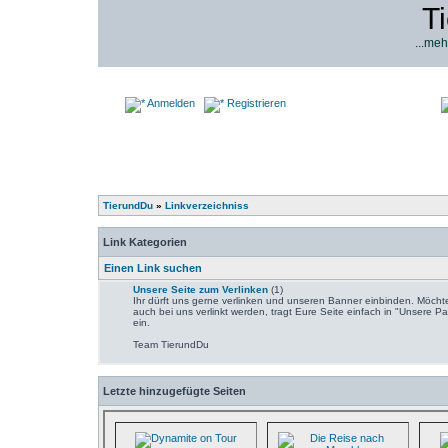
T
...meh
Anmelden
Registrieren
TierundDu
»
Linkverzeichniss
Link Kategorien
Einen Link suchen
Unsere Seite zum Verlinken
(1)
Ihr dürft uns gerne verlinken und unseren Banner einbinden. Möchte
auch bei uns verlinkt werden, tragt Eure Seite einfach in "Unsere Pa
ein.
Team TierundDu
Letzte hinzugefügte Seiten