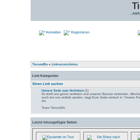
T
...meh
Anmelden
Registrieren
TierundDu
»
Linkverzeichniss
Link Kategorien
Einen Link suchen
Unsere Seite zum Verlinken
(1)
Ihr dürft uns gerne verlinken und unseren Banner einbinden. Möchte
auch bei uns verlinkt werden, tragt Eure Seite einfach in "Unsere Pa
ein.
Team TierundDu
Letzte hinzugefügte Seiten