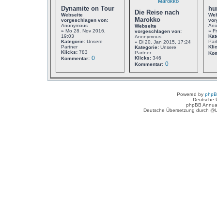
Dynamite on Tour
hu
Die Reise nach
Webseite
Web
Marokko
vorgeschlagen von:
vor
Anonymous
An
Webseite
»
Mo 28. Nov 2016,
»
Fr
vorgeschlagen von:
19:03
Kat
Anonymous
Kategorie:
Unsere
Par
»
Di 20. Jan 2015, 17:24
Partner
Kli
Kategorie:
Unsere
Klicks:
783
Partner
Kom
0
Klicks:
346
Kommentar:
0
Kommentar:
Powered by
php
Deutsche 
phpBB Annua
Deutsche Übersetzung durch @L