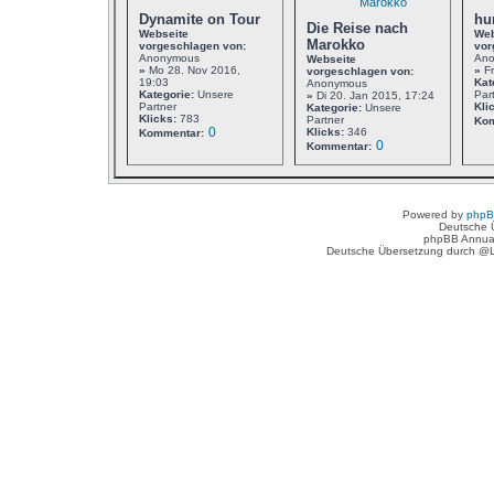
Dynamite on Tour
hu
Die Reise nach
Webseite
Web
Marokko
vorgeschlagen von:
vor
Anonymous
An
Webseite
»
Mo 28. Nov 2016,
»
Fr
vorgeschlagen von:
19:03
Kat
Anonymous
Kategorie:
Unsere
Par
»
Di 20. Jan 2015, 17:24
Partner
Kli
Kategorie:
Unsere
Klicks:
783
Partner
Kom
0
Klicks:
346
Kommentar:
0
Kommentar:
Powered by
php
Deutsche 
phpBB Annua
Deutsche Übersetzung durch @L