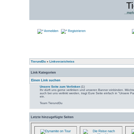
T
...meh
Anmelden
Registrieren
TierundDu
»
Linkverzeichniss
Link Kategorien
Einen Link suchen
Unsere Seite zum Verlinken
(1)
Ihr dürft uns gerne verlinken und unseren Banner einbinden. Möchte
auch bei uns verlinkt werden, tragt Eure Seite einfach in "Unsere Pa
ein.
Team TierundDu
Letzte hinzugefügte Seiten