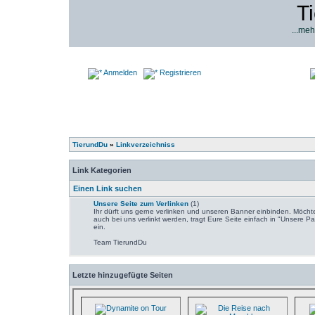
T
...meh
Anmelden
Registrieren
TierundDu
»
Linkverzeichniss
Link Kategorien
Einen Link suchen
Unsere Seite zum Verlinken
(1)
Ihr dürft uns gerne verlinken und unseren Banner einbinden. Möchte
auch bei uns verlinkt werden, tragt Eure Seite einfach in "Unsere Pa
ein.
Team TierundDu
Letzte hinzugefügte Seiten