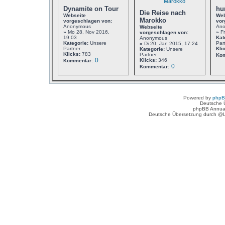
Dynamite on Tour
hu
Die Reise nach
Webseite
Web
Marokko
vorgeschlagen von:
vor
Anonymous
An
Webseite
»
Mo 28. Nov 2016,
»
Fr
vorgeschlagen von:
19:03
Kat
Anonymous
Kategorie:
Unsere
Par
»
Di 20. Jan 2015, 17:24
Partner
Kli
Kategorie:
Unsere
Klicks:
783
Partner
Kom
0
Klicks:
346
Kommentar:
0
Kommentar:
Powered by
php
Deutsche 
phpBB Annua
Deutsche Übersetzung durch @L