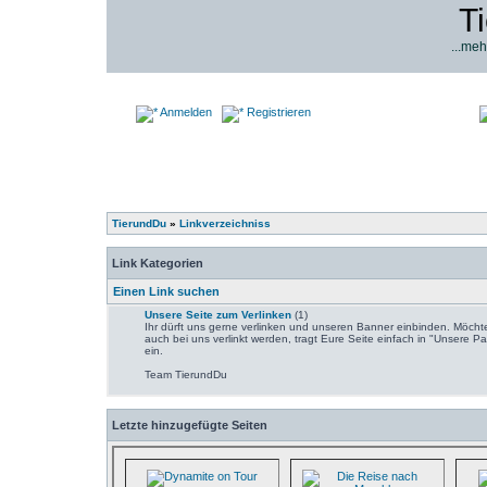
T
...meh
Anmelden
Registrieren
TierundDu
»
Linkverzeichniss
Link Kategorien
Einen Link suchen
Unsere Seite zum Verlinken
(1)
Ihr dürft uns gerne verlinken und unseren Banner einbinden. Möchte
auch bei uns verlinkt werden, tragt Eure Seite einfach in "Unsere Pa
ein.
Team TierundDu
Letzte hinzugefügte Seiten