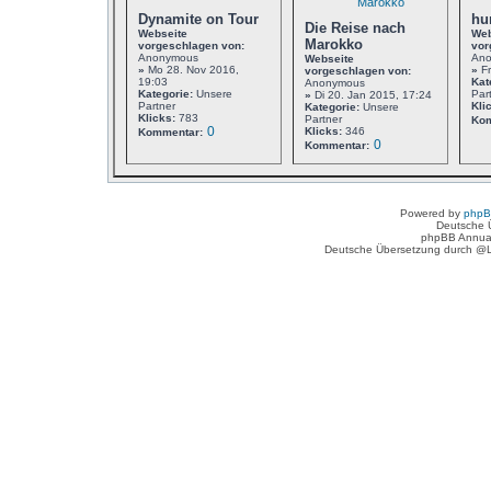
Dynamite on Tour
hu
Die Reise nach
Webseite
Web
Marokko
vorgeschlagen von:
vor
Anonymous
An
Webseite
»
Mo 28. Nov 2016,
»
Fr
vorgeschlagen von:
19:03
Kat
Anonymous
Kategorie:
Unsere
Par
»
Di 20. Jan 2015, 17:24
Partner
Kli
Kategorie:
Unsere
Klicks:
783
Partner
Kom
0
Klicks:
346
Kommentar:
0
Kommentar:
Powered by
php
Deutsche 
phpBB Annua
Deutsche Übersetzung durch @L